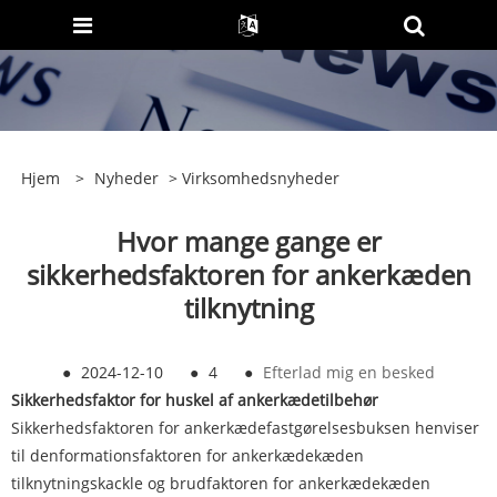
Hjem
>
Nyheder
>
Virksomhedsnyheder
Hvor mange gange er
sikkerhedsfaktoren for ankerkæden
tilknytning
●
2024-12-10
●
4
●
Efterlad mig en besked
Sikkerhedsfaktor for huskel af ankerkædetilbehør
Sikkerhedsfaktoren for ankerkædefastgørelsesbuksen henviser
til denformationsfaktoren for ankerkædekæden
tilknytningskackle og brudfaktoren for ankerkædekæden