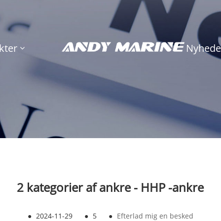
kter
Nyhede
2 kategorier af ankre - HHP -ankre
●
2024-11-29
●
5
●
Efterlad mig en besked