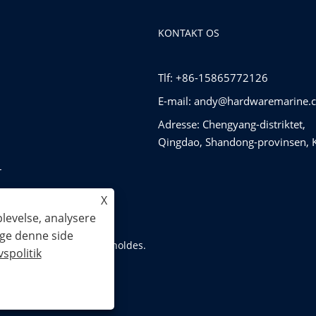
KONTAKT OS
Tlf: +86-15865772126
E-mail:
andy@hardwaremarine.
Adresse: Chengyang-distriktet,
Qingdao, Shandong-provinsen, 
r
ware
X
plevelse, analysere
uge denne side
 Alle rettigheder forbeholdes.
vspolitik