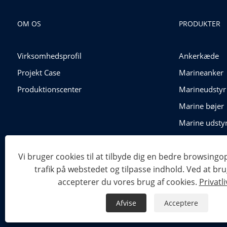
OM OS
PRODUKTER
Virksomhedsprofil
Ankerkæde
Projekt Case
Marineanker
Produktionscenter
Marineudstyr
Marine bøjer
Marine udsty
Rigging hard
Vi bruger cookies til at tilbyde dig en bedre browsingo
trafik på webstedet og tilpasse indhold. Ved at br
Copyright © 2024 Shandong Power Industry and Trade Co., Ltd.
accepterer du vores brug af cookies.
Privatli
Links
Sitemap
RSS
XML
Privatlivspolitik
Afvise
Acceptere