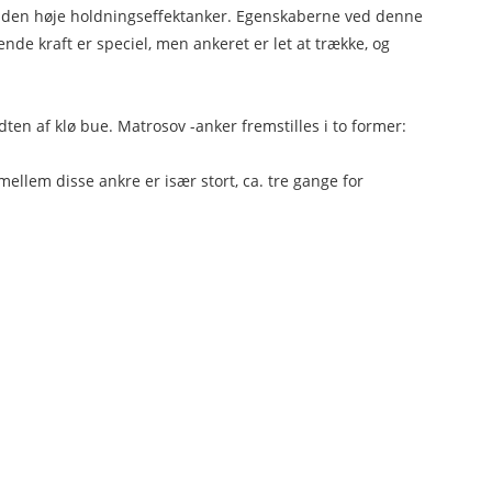
des den høje holdningseffektanker. Egenskaberne ved denne
nde kraft er speciel, men ankeret er let at trække, og
en af ​​klø bue. Matrosov -anker fremstilles i to former:
ellem disse ankre er især stort, ca. tre gange for