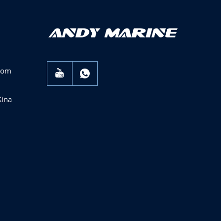
com
Kina