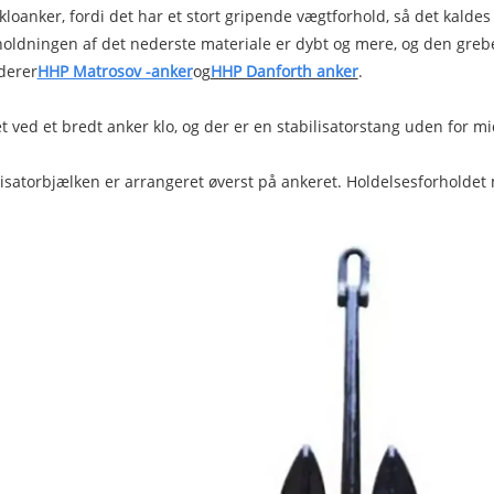
 kloanker, fordi det har et stort gripende vægtforhold, så det kal
 holdningen af ​​det nederste materiale er dybt og mere, og den grebe
derer
HHP Matrosov -anker
og
HHP Danforth anker
.
ved et bredt anker klo, og der er en stabilisatorstang uden for midt
lisatorbjælken er arrangeret øverst på ankeret. Holdelsesforholdet m