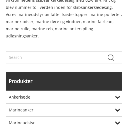
virksomhedens skibsankerkædesalg med 62% år-til-år, og
blev nummer to i verden inden for skibsankerkædesalg.
Vores marineudstyr omfatter kædestopper, marine pullerter,
marineklodser, marine døre og vinduer, marine fairlead,
marine rulle, marine reb, marine ankerspil og
udløsningsanker.
Produkter
Ankerkæde
Marineanker
Marineudstyr