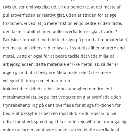
Hvis du ser omhyggeligt ud, vil du bemærke, at det meste af
pulleroverfladen er relativt glat, uden at striden for at øge
friktionen, vi ved, at jo mere friktion er, jo bedre er den faste,
den faste, stabilitet, men pulleroverfladen er glat, hvorfor?
Faktisk er formålet med dette design på grund af rebmaterialet,
det meste af skibets reb er lavet af syntetisk fiber snarere end
metal. Dette er også for at bedre tackle det våde miljø på
arbejdspladsen, dette materiale er ikke-metallisk, så der er
ingen grund til at bekymre Metalmateriale Det er mere
velegnet til brug som et marin reb.
Imidlertid er skibets rebs slidbestandighed mindre end
metalmaterialets, og pullert vedtager en glat overflade uden
frynsebehandling på dens overflade for at øge friktionen for
bedre at beskytte skibet reb mod slid. Fordi rebet vil blive
udsat for stærk spænding i blæsende vejr, vil rebet uundgåeligt
gnide pullarden gentagne gange, og den glatte overflade af