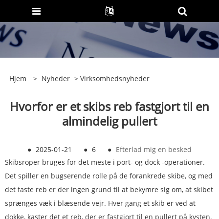
Hjem
>
Nyheder
>
Virksomhedsnyheder
Hvorfor er et skibs reb fastgjort til en
almindelig pullert
●
2025-01-21
●
6
●
Efterlad mig en besked
Skibsroper bruges for det meste i port- og dock -operationer.
Det spiller en bugserende rolle på de forankrede skibe, og med
det faste reb er der ingen grund til at bekymre sig om, at skibet
sprænges væk i blæsende vejr. Hver gang et skib er ved at
dokke, kaster det et reb, der er fastgjort til en pullert på kysten.