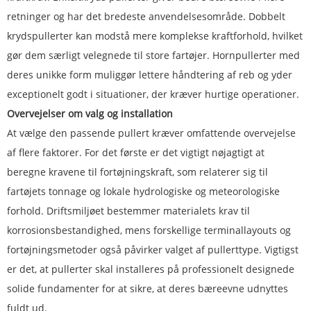
retninger og har det bredeste anvendelsesområde. Dobbelt
krydspullerter kan modstå mere komplekse kraftforhold, hvilket
gør dem særligt velegnede til store fartøjer. Hornpullerter med
deres unikke form muliggør lettere håndtering af reb og yder
exceptionelt godt i situationer, der kræver hurtige operationer.
Overvejelser om valg og installation
At vælge den passende pullert kræver omfattende overvejelse
af flere faktorer. For det første er det vigtigt nøjagtigt at
beregne kravene til fortøjningskraft, som relaterer sig til
fartøjets tonnage og lokale hydrologiske og meteorologiske
forhold. Driftsmiljøet bestemmer materialets krav til
korrosionsbestandighed, mens forskellige terminallayouts og
fortøjningsmetoder også påvirker valget af pullerttype. Vigtigst
er det, at pullerter skal installeres på professionelt designede
solide fundamenter for at sikre, at deres bæreevne udnyttes
fuldt ud.