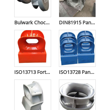
Bulwark Chock (EU-type) Trækklods
DIN81915 Panama Chock
ISO13713 Fortøjningsklods
ISO13728 Panama Chock