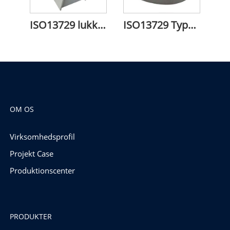
ISO13729 lukket stopklods type A
ISO13729 Type B bolværksmonteret lukket opklodsning
OM OS
Virksomhedsprofil
Projekt Case
Produktionscenter
PRODUKTER