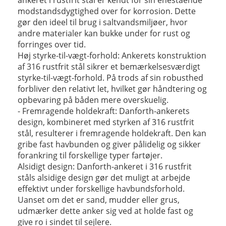
modstandsdygtighed over for korrosion. Dette
gør den ideel til brug i saltvandsmiljøer, hvor
andre materialer kan bukke under for rust og
forringes over tid.
Høj styrke-til-vægt-forhold: Ankerets konstruktion
af 316 rustfrit stål sikrer et bemærkelsesværdigt
styrke-til-vægt-forhold. På trods af sin robusthed
forbliver den relativt let, hvilket gør håndtering og
opbevaring på båden mere overskuelig.
- Fremragende holdekraft: Danforth-ankerets
design, kombineret med styrken af ​​316 rustfrit
stål, resulterer i fremragende holdekraft. Den kan
gribe fast havbunden og giver pålidelig og sikker
forankring til forskellige typer fartøjer.
Alsidigt design: Danforth-ankeret i 316 rustfrit
ståls alsidige design gør det muligt at arbejde
effektivt under forskellige havbundsforhold.
Uanset om det er sand, mudder eller grus,
udmærker dette anker sig ved at holde fast og
give ro i sindet til sejlere.