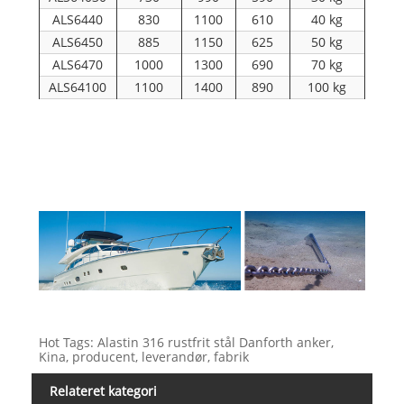
ALS6440
830
1100
610
40 kg
ALS6450
885
1150
625
50 kg
ALS6470
1000
1300
690
70 kg
ALS64100
1100
1400
890
100 kg
Hot Tags: Alastin 316 rustfrit stål Danforth anker,
Kina, producent, leverandør, fabrik
Relateret kategori