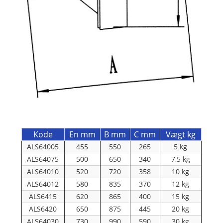
Kode
En mm
B mm
C mm
Vægt kg
ALS64005
455
550
265
5 kg
ALS64075
500
650
340
7,5 kg
ALS64010
520
720
358
10 kg
ALS64012
580
835
370
12 kg
ALS6415
620
865
400
15 kg
ALS6420
650
875
445
20 kg
ALS64030
730
990
590
30 kg