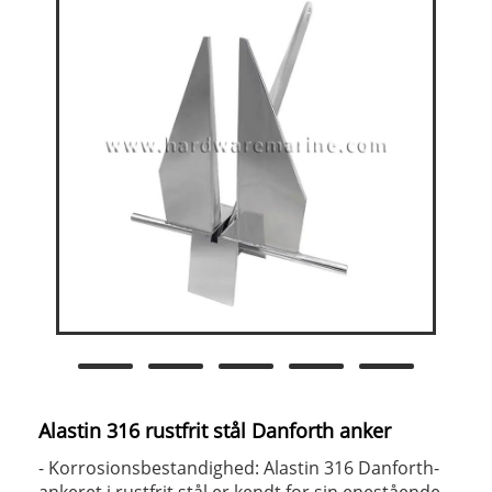
Alastin 316 rustfrit stål Danforth anker
- Korrosionsbestandighed: Alastin 316 Danforth-
ankeret i rustfrit stål er kendt for sin enestående