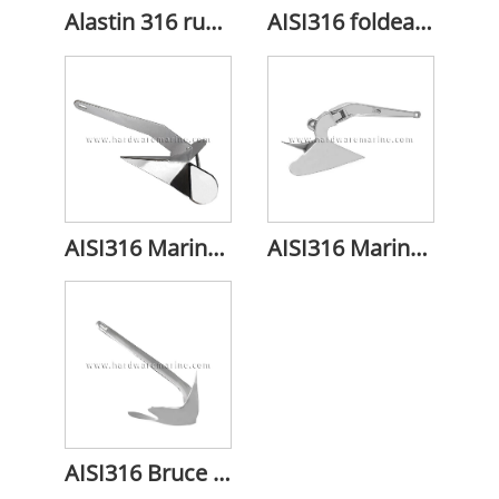
Alastin 316 rustfrit stål poolanker
AISI316 foldeankre i rustfrit stål i marinekvalitet
AISI316 Marine Grade Rustfrit Steel Delta Anker
AISI316 Marine Grade Rustfri Stål Plov/Plov Anker
AISI316 Bruce Claw Force anker i rustfrit stål i marinekvalitet